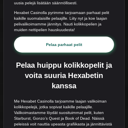
uusia pelejä lisätään säännöllisesti.
Hanki Bonus
Hexabet Casinolla pyrimme tarjoamaan parhaat pelit
kaikille suomalaisille pelaajille. Liity nyt ja koe laajan
pelivalikoimamme jännitys. Nauti kolikkopelien ja
muiden nettipelien hauskuudesta!
Pyöritä pyörää
Pelaa parhaat pelit
Pelaa huippu kolikkopelit ja
voita suuria Hexabetin
kanssa
Me Hexabet Casinolla tarjoamme laajan valikoiman
kolikkopelejä, jotka sopivat kaikille pelaajille.
Valikoimastamme löydät suosituimmat pelit, kuten
Starburst, Gonzo’s Quest ja Book of Dead. Näissä
peleissä voit nauttia upeasta grafiikasta ja jännittävistä