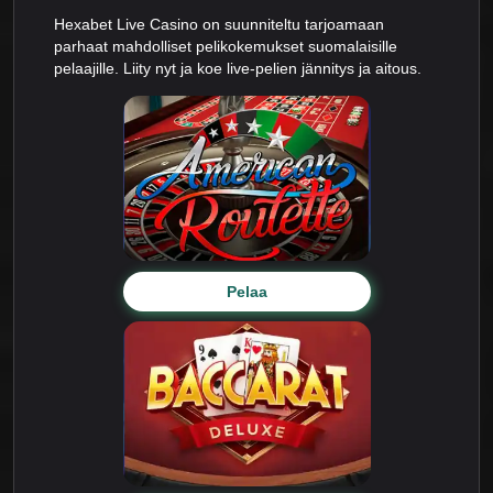
Hexabet Live Casino on suunniteltu tarjoamaan
parhaat mahdolliset pelikokemukset suomalaisille
pelaajille. Liity nyt ja koe live-pelien jännitys ja aitous.
Pelaa