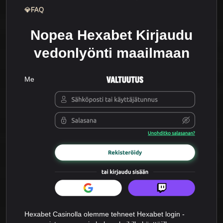
💎FAQ
Nopea Hexabet Kirjaudu
vedonlyönti maailmaan
Me
Hexabet Casinolla olemme tehneet Hexabet login -