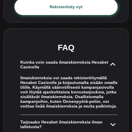
Rekisteröidy nyt
FAQ
Kuinka voin saada ilmaiskierroksia Hexabet
Casinolla
Ilmaiskierroksia voi saada rekisteröitymällä
Hexabet Casinolle ja kirjautumalla sisään omalle
tilille. Käymällä säännöllisesti kampanjasivulla
voit löytää ajankohtaisia bonustarjouksia, jotka
sisältävät ilmaiskierroksia. Osallistumalla
kampanjoihin, kuten Onnenpyörä-peliin, voi
voittaa lisää ilmaiskierroksia ja muita palkintoja.
Tarjoaako Hexabet ilmaiskierroksia ilman
talletusta?