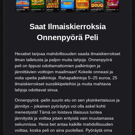
Onnittelut
Saat Ilmaiskierroksia
Hanki Bonus
Onnenpyörä Peli
Pyöritä pyörää
Hexabet tarjoaa mahdollisuuden saada ilmaiskierrokset
ilman talletusta ja paljon muita lahjoja. Onnenpyörä
peli on lippusi odottamattomien palkintojen ja
jännittävien voittojen maailmaan! Kokeile onneasi ja
voita upeita palkintoja. Rahapalkintoja 5–25 euroa, 25
ilmaiskierrokset suosikkipeleihisi ja muita mahtavia
lahjoja odottavat sinua.
Onnenpyörä -pelin suurin etu on sen yksinkertaisuus ja
jännitys – jokainen pyöräytys voi olla askel kohti
menestystä! Tämä on loistava tilaisuus tuntea
jännitystä ja voittaa jotain erityistä vain muutamassa
sekunnissa. Hexa bet antaa kaikille mahdollisuuden
voittaa, koska peli on aina puolellasi. Pyöräytä oma