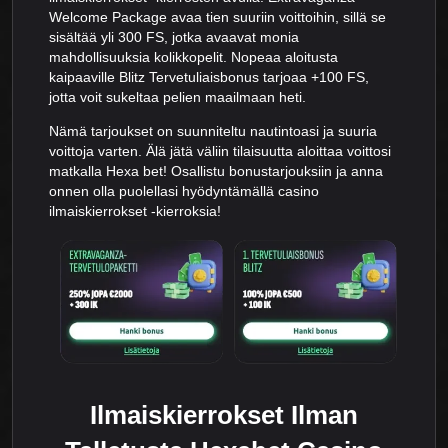
Welcome Package avaa tien suuriin voittoihin, sillä se
sisältää yli 300 FS, jotka avaavat monia
mahdollisuuksia kolikkopelit. Nopeaa aloitusta
kaipaaville Blitz Tervetuliaisbonus tarjoaa +100 FS,
jotta voit sukeltaa pelien maailmaan heti.
Nämä tarjoukset on suunniteltu nautintoasi ja suuria
voittoja varten. Älä jätä väliin tilaisuutta aloittaa voittosi
matkalla Hexa bet! Osallistu bonustarjouksiin ja anna
onnen olla puolellasi hyödyntämällä casino
ilmaiskierrokset -kierroksia!
Ilmaiskierrokset Ilman