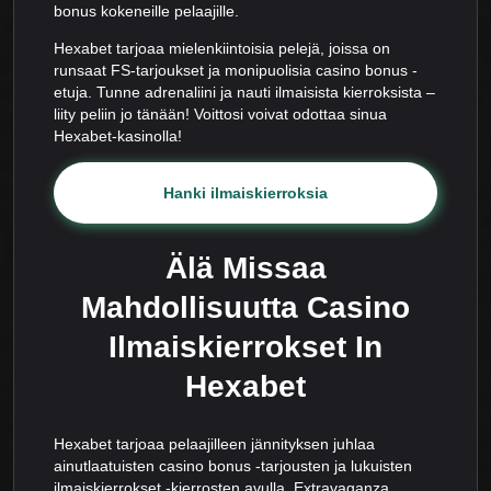
bonus kokeneille pelaajille.
Hexabet tarjoaa mielenkiintoisia pelejä, joissa on
runsaat FS-tarjoukset ja monipuolisia casino bonus -
etuja. Tunne adrenaliini ja nauti ilmaisista kierroksista –
liity peliin jo tänään! Voittosi voivat odottaa sinua
Hexabet-kasinolla!
Hanki ilmaiskierroksia
Älä Missaa
Mahdollisuutta Casino
Ilmaiskierrokset In
Hexabet
Hexabet tarjoaa pelaajilleen jännityksen juhlaa
ainutlaatuisten casino bonus -tarjousten ja lukuisten
ilmaiskierrokset -kierrosten avulla. Extravaganza